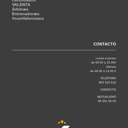
VALENTA
Árbitræs
Entrenadoræs
#somValenciana
CONTACTO
Lunes a jueves
de 09:30 a 15.00h
Viernes
de 09:30 a 14.00 h
TELÉFONO
963 510 619
CONTACTO
MUTUALIDAD
96 351 60 00