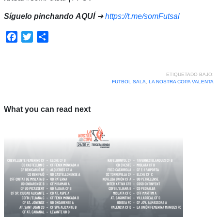
Síguelo pinchando
AQUÍ
➜
https://t.me/somFutsal
Facebook
Twitter
Compartir
ETIQUETADO BAJO:
FUTBOL SALA
,
LA NOSTRA COPA VALENTA
What you can read next