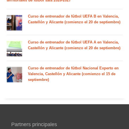
territoriales de fútbol sala 2026-2027
Curso de entrenador de fútbol UEFA B en Valencia,
Castellón y Alicante (comienzo el 20 de septiembre)
Curso de entrenador de fútbol UEFA A en Valencia,
Castellón y Alicante (comienzo el 20 de septiembre)
Curso de entrenador de fútbol Nacional Experto en
Valencia, Castellón y Alicante (comienzo el 15 de
septiembre)
Partners principales