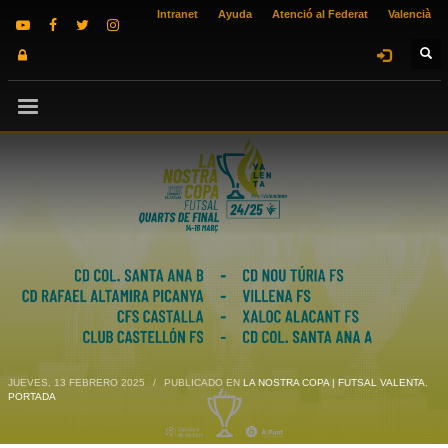
Intranet
Ayuda
Atenció al Federat
Valencià
JUEVES, 13 FEBRERO 2025
/
PUBLICADO EN
LA NOSTRA COPA | FUTSAL VALENTA
,
PORTADA