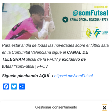
Para estar al día de todas las novedades sobre el fútbol sala
en la Comunitat Valenciana sigue el
CANAL DE
TELEGRAM
oficial de la FFCV y
exclusivo de
futsal
#somFutsal | FFCV
Síguelo pinchando
AQUÍ
➜
https://t.me/somFutsal
Facebook
Twitter
Compartir
ETIQUETADO BAJO:
Gestionar consentimiento
ÁLEX MARTÍNEZ
,
ALFAFAR
,
FÚTBOL SALA
,
SELECCIÓ VALENCIANA VALENTA SUB16