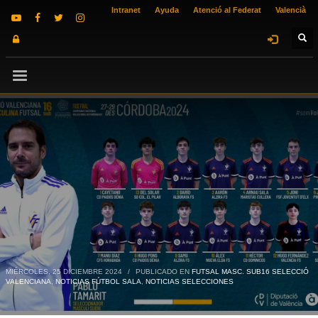
Intranet
Ayuda
Atenció al Federat
Valencià
MIÉRCOLES, 25 DICIEMBRE 2024
/
PUBLICADO EN
FUTSAL MASC. SUB16 SELECCIÓ
VALENCIANA
,
NOTICIAS FÚTBOL SALA
,
NOTICIAS SELECCIONES