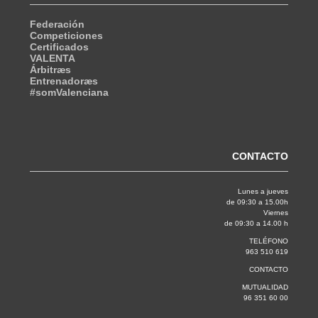
Federación
Competiciones
Certificados
VALENTA
Árbitræs
Entrenadoræs
#somValenciana
CONTACTO
Lunes a jueves
de 09:30 a 15.00h
Viernes
de 09:30 a 14.00 h
TELÉFONO
963 510 619
CONTACTO
MUTUALIDAD
96 351 60 00