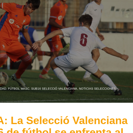
IDAD
,
FÚTBOL MASC. SUB16 SELECCIÓ VALENCIANA
,
NOTICIAS SELECCIONES
La Selecció Valenciana
de fútbol se enfrenta al