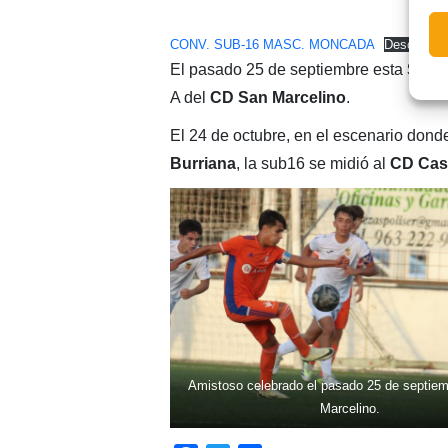
CONV. SUB-16 MASC. MONCADA
Descarga
El pasado 25 de septiembre esta
Selec
A del
CD San Marcelino
.
El 24 de octubre, en el escenario don
Burriana
, la sub16 se midió al
CD Cast
Amistoso celebrado el pasado 25 de septie
Marcelino.