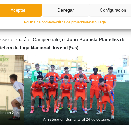
Aceptar
Denegar
Configuración
ció
disputó el
primer amistoso de la temporada
ante el Juvenil
Política de cookies
Política de privacidad
Aviso Legal
de se celebará el Campeonato, el
Juan Bautista Planelles
de
ellón
de
Liga Nacional Juvenil
(5-5).
mbre en San
Amistoso en Burriana, el 24 de octubre.