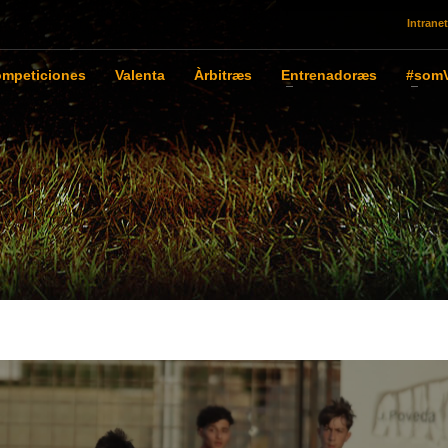
Intranet
mpeticiones
Valenta
Àrbitræs
Entrenadoræs
#somV