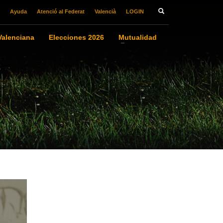
Ayuda
Atenció al Federat
Valencià
LOGIN
alenciana
Elecciones 2026
Mutualidad