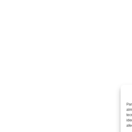
Par
alm
tec
ide
afe