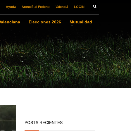
Ayuda
Atenció al Federat
Valencià
LOGIN
alenciana
Elecciones 2026
Mutualidad
POSTS RECIENTES