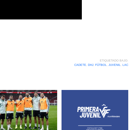
ETIQUETADO BAJO:
CADETE
,
DHJ
,
FÚTBOL
,
JUVENIL
,
LAC