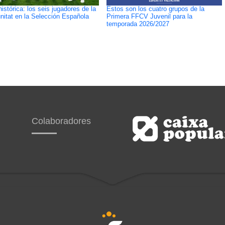
histórica: los seis jugadores de la
Estos son los cuatro grupos de la
itat en la Selección Española
Primera FFCV Juvenil para la
temporada 2026/2027
Colaboradores