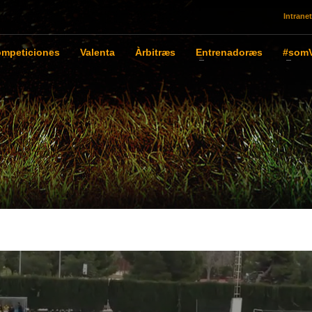
Intranet
mpeticiones
Valenta
Àrbitræs
Entrenadoræs
#somV