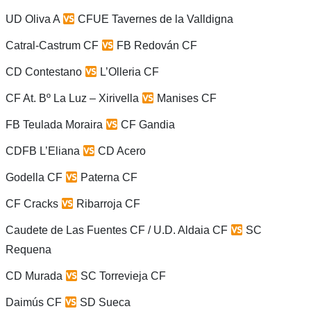
UD Oliva A
CFUE Tavernes de la Valldigna
Catral-Castrum CF
FB Redován CF
CD Contestano
L’Olleria CF
CF At. Bº La Luz – Xirivella
Manises CF
FB Teulada Moraira
CF Gandia
CDFB L’Eliana
CD Acero
Godella CF
Paterna CF
CF Cracks
Ribarroja CF
Caudete de Las Fuentes CF / U.D. Aldaia CF
SC
Requena
CD Murada
SC Torrevieja CF
Daimús CF
SD Sueca