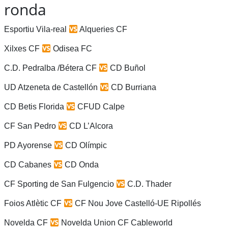
ronda
Esportiu Vila-real
Alqueries CF
Xilxes CF
Odisea FC
C.D. Pedralba /Bétera CF
CD Buñol
UD Atzeneta de Castellón
CD Burriana
CD Betis Florida
CFUD Calpe
CF San Pedro
CD L’Alcora
PD Ayorense
CD Olímpic
CD Cabanes
CD Onda
CF Sporting de San Fulgencio
C.D. Thader
Foios Atlètic CF
CF Nou Jove Castelló-UE Ripollés
Novelda CF
Novelda Union CF Cableworld