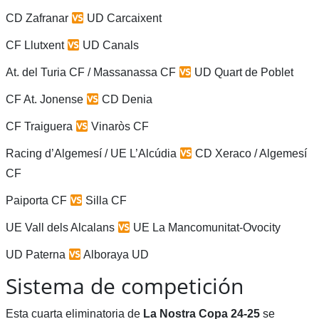
CD Zafranar
UD Carcaixent
CF Llutxent
UD Canals
At. del Turia CF / Massanassa CF
UD Quart de Poblet
CF At. Jonense
CD Denia
CF Traiguera
Vinaròs CF
Racing d’Algemesí / UE L’Alcúdia
CD Xeraco / Algemesí
CF
Paiporta CF
Silla CF
UE Vall dels Alcalans
UE La Mancomunitat-Ovocity
UD Paterna
Alboraya UD
Sistema de competición
Esta cuarta eliminatoria de
La Nostra Copa 24-25
se