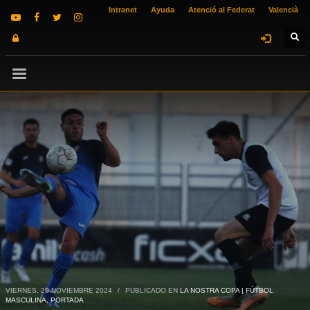
Intranet
Ayuda
Atenció al Federat
Valencià
VIERNES, 29 NOVIEMBRE 2024
/
PUBLICADO EN
LA NOSTRA COPA | FÚTBOL
MASCULINA
,
PORTADA