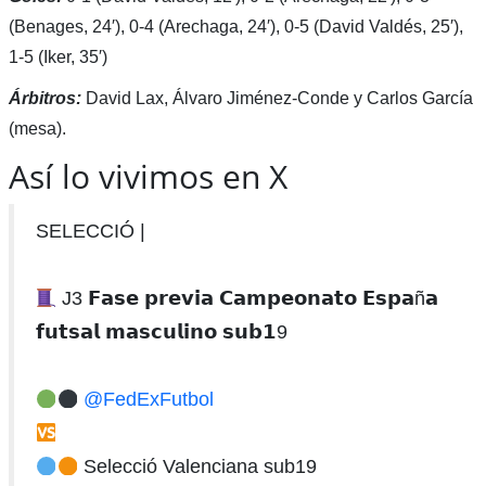
(Benages, 24′), 0-4 (Arechaga, 24′), 0-5 (David Valdés, 25′),
1-5 (Iker, 35′)
Árbitros:
David Lax, Álvaro Jiménez-Conde y Carlos García
(mesa).
Así lo vivimos en X
SELECCIÓ |
J3 𝗙𝗮𝘀𝗲 𝗽𝗿𝗲𝘃𝗶𝗮 𝗖𝗮𝗺𝗽𝗲𝗼𝗻𝗮𝘁𝗼 𝗘𝘀𝗽𝗮ñ𝗮
𝗳𝘂𝘁𝘀𝗮𝗹 𝗺𝗮𝘀𝗰𝘂𝗹𝗶𝗻𝗼 𝘀𝘂𝗯𝟭9
@FedExFutbol
Selecció Valenciana sub19