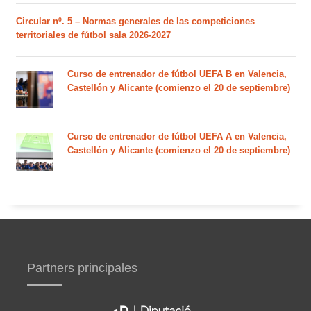
Circular nº. 5 – Normas generales de las competiciones
territoriales de fútbol sala 2026-2027
Curso de entrenador de fútbol UEFA B en Valencia,
Castellón y Alicante (comienzo el 20 de septiembre)
Curso de entrenador de fútbol UEFA A en Valencia,
Castellón y Alicante (comienzo el 20 de septiembre)
Partners principales