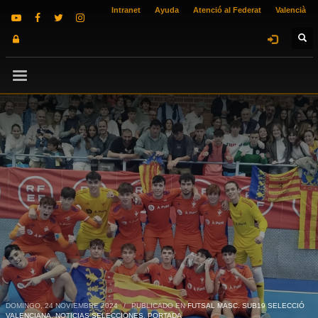
Intranet
Ayuda
Atenció al Federat
Valencià
DOMINGO, 24 NOVIEMBRE 2024
/
PUBLICADO EN
FUTSAL MASC. SUB19 SELECCIÓ
VALENCIANA
,
NOTICIAS SELECCIONES
,
PORTADA