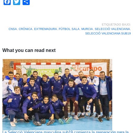
Facebook
Twitter
Compartir
ETIQUETADO BAJO:
CNSA
,
CRÓNICA
,
EXTREMADURA
,
FÚTBOL SALA
,
MURCIA
,
SELECCIÓ VALENCIANA
,
SELECCIÓ VALENCIANA SUB19
What you can read next
La Selecció Valenciana masculina sub19 comienza la preparación para la