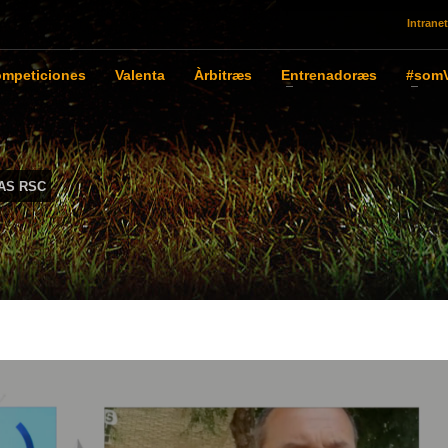
Intranet
mpeticiones
Valenta
Àrbitræs
Entrenadoræs
#somV
AS RSC