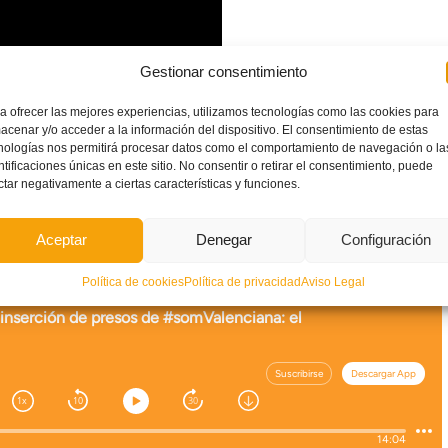
Gestionar consentimiento
a ofrecer las mejores experiencias, utilizamos tecnologías como las cookies para
acenar y/o acceder a la información del dispositivo. El consentimiento de estas
nologías nos permitirá procesar datos como el comportamiento de navegación o la
ntificaciones únicas en este sitio. No consentir o retirar el consentimiento, puede
ctar negativamente a ciertas características y funciones.
mero
, elaborado por
Levante TV
con la colaboración de la
Aceptar
Denegar
Configuración
 Valenciana
.
Política de cookies
Política de privacidad
Aviso Legal