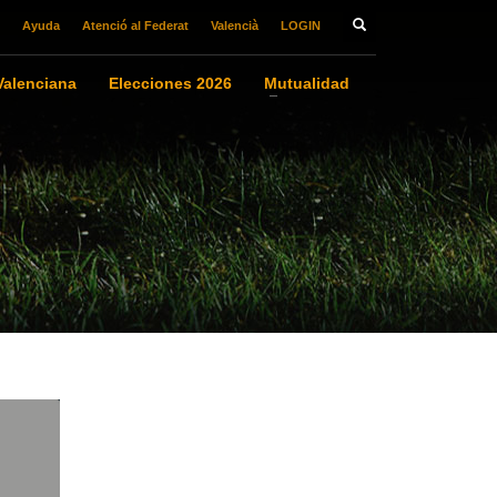
Ayuda
Atenció al Federat
Valencià
LOGIN
alenciana
Elecciones 2026
Mutualidad