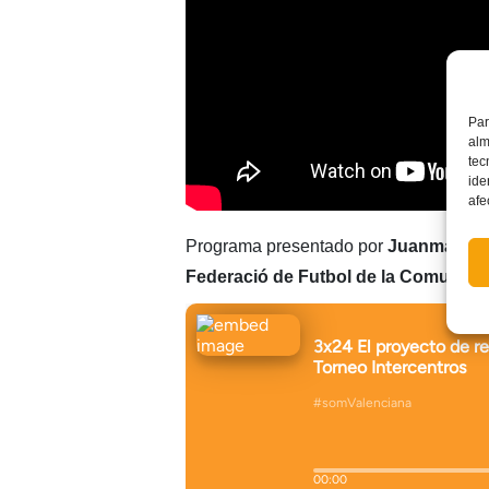
Par
alm
tec
ide
afe
Programa presentado por
Juanma Ro
Federació de Futbol de la Comunitat