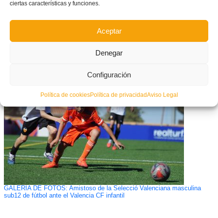
ciertas características y funciones.
Aceptar
Denegar
CONVOCATORIA: Amistoso de la Selecció Valenciana masculina sub19
de futsal ante el Valencia FS
Configuración
Política de cookies
Política de privacidad
Aviso Legal
GALERÍA DE FOTOS: Amistoso de la Selecció Valenciana masculina
sub12 de fútbol ante el Valencia CF infantil