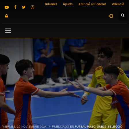
Intranet
Ayuda
Atenció al Federat
Valencià
VIERNES, 29 NOVIEMBRE 2024
/
PUBLICADO EN
FUTSAL MASC. SUB16 SELECCIÓ