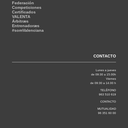
Federación
Competiciones
Certificados
VALENTA
Árbitræs
Entrenadoræs
#somValenciana
CONTACTO
Lunes a jueves
de 09:30 a 15.00h
Viernes
de 09:30 a 14.00 h
TELÉFONO
963 510 619
CONTACTO
MUTUALIDAD
96 351 60 00