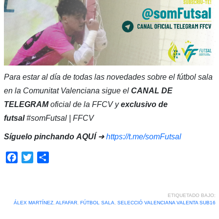
Para estar al día de todas las novedades sobre el fútbol sala
en la Comunitat Valenciana sigue el
CANAL DE
TELEGRAM
oficial de la FFCV y
exclusivo de
futsal
#somFutsal | FFCV
Síguelo pinchando
AQUÍ
➜
https://t.me/somFutsal
Facebook
Twitter
Compartir
ETIQUETADO BAJO:
ÁLEX MARTÍNEZ
,
ALFAFAR
,
FÚTBOL SALA
,
SELECCIÓ VALENCIANA VALENTA SUB16