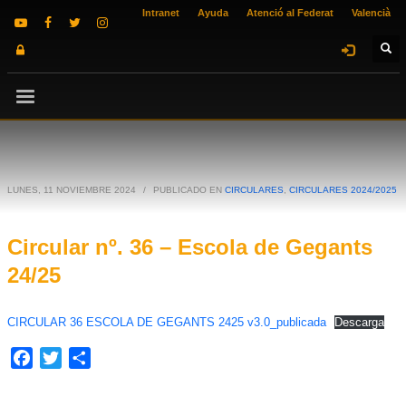
Intranet
Ayuda
Atenció al Federat
Valencià
LUNES, 11 NOVIEMBRE 2024
/
PUBLICADO EN
CIRCULARES
,
CIRCULARES 2024/2025
Circular nº. 36 – Escola de Gegants
24/25
CIRCULAR 36 ESCOLA DE GEGANTS 2425 v3.0_publicada
Descarga
Facebook
Twitter
Compartir