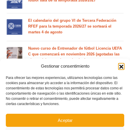
fútbol sala de la temporada 2026/2027
El calendario del grupo VI de Tercera Federación
RFEF para la temporada 2026/27 se sorteará el
martes 4 de agosto
Nuevo curso de Entrenador de fútbol Licencia UEFA
C que comenzará en noviembre 2026 (agotadas las
plazas del curso de septiembre)
Gestionar consentimiento
Circular nº. 5 – Normas generales de las competiciones
Para ofrecer las mejores experiencias, utilizamos tecnologías como las
territoriales de fútbol sala 2026-2027
cookies para almacenar y/o acceder a la información del dispositivo. El
consentimiento de estas tecnologías nos permitirá procesar datos como el
comportamiento de navegación o las identificaciones únicas en este sitio.
Curso de entrenador de fútbol UEFA B en Valencia,
No consentir o retirar el consentimiento, puede afectar negativamente a
ciertas características y funciones.
Castellón y Alicante (comienzo el 20 de septiembre)
Aceptar
Curso de entrenador de fútbol UEFA A en Valencia,