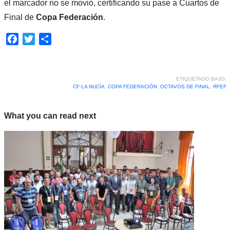
el marcador no se movió, certificando su pase a Cuartos de
Final de
Copa Federación
.
Facebook
Twitter
Compartir
ETIQUETADO BAJO:
CF LA NUCÍA
,
COPA FEDERACIÓN
,
OCTAVOS DE FINAL
,
RFEF
What you can read next