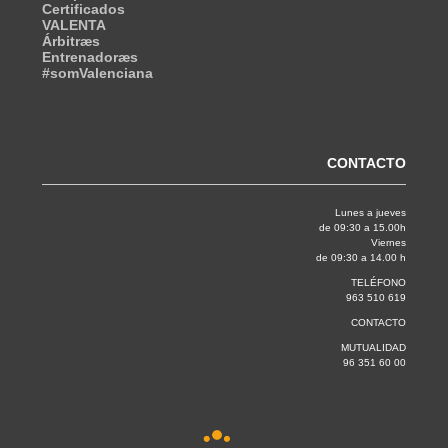
Certificados
VALENTA
Árbitræs
Entrenadoræs
#somValenciana
CONTACTO
Lunes a jueves
de 09:30 a 15.00h
Viernes
de 09:30 a 14.00 h
TELÉFONO
963 510 619
CONTACTO
MUTUALIDAD
96 351 60 00