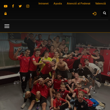
Intranet
Ayuda
Atenció al Federat
Valencià