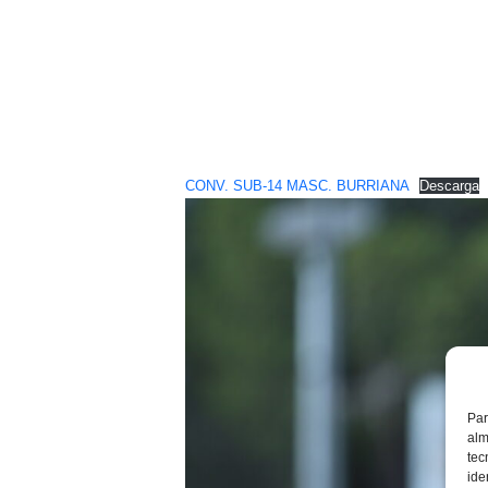
CONV. SUB-14 MASC. BURRIANA
Descarga
Par
alm
tec
ide