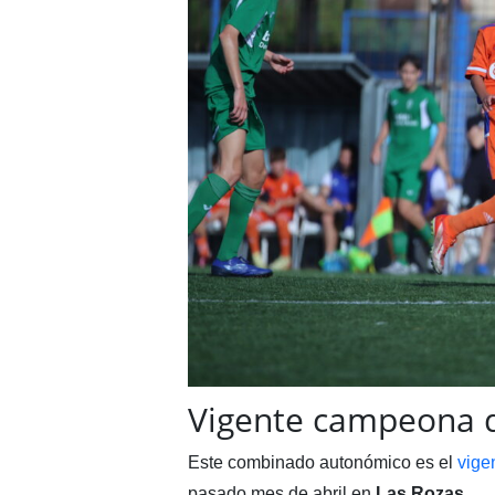
Vigente campeona 
Este combinado autonómico es el
vige
pasado mes de abril en
Las Rozas
.