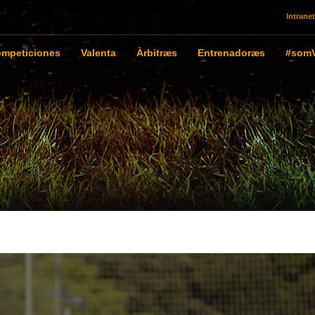
Intranet
mpeticiones
Valenta
Àrbitræs
Entrenadoræs
#somV