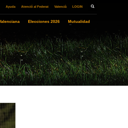
Ayuda
Atenció al Federat
Valencià
LOGIN
alenciana
Elecciones 2026
Mutualidad