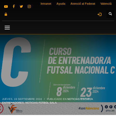
Intranet
Ayuda
Atenció al Federat
Valencià
JUEVES, 19 SEPTIEMBRE 2024
/
PUBLICADO EN
NOTICIAS ESCUELA
ENTRENADORES
,
NOTICIAS FÚTBOL SALA