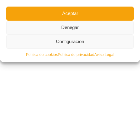
Aceptar
Denegar
Configuración
| FUTSAL| Segunda ronda de Copa del Rey para Peñíscola, Bisontes,
Nueva Elda y Alzira
Política de cookies
Política de privacidad
Aviso Legal