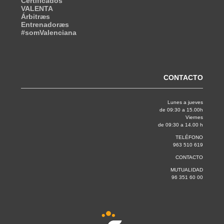
Certificados
VALENTA
Árbitræs
Entrenadoræs
#somValenciana
CONTACTO
Lunes a jueves
de 09:30 a 15.00h
Viernes
de 09:30 a 14.00 h
TELÉFONO
963 510 619
CONTACTO
MUTUALIDAD
96 351 60 00