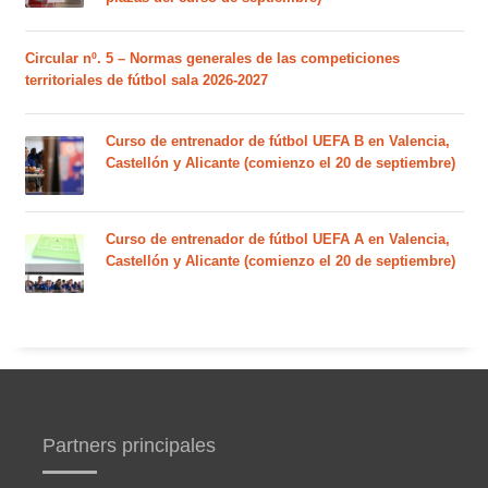
Circular nº. 5 – Normas generales de las competiciones
territoriales de fútbol sala 2026-2027
Curso de entrenador de fútbol UEFA B en Valencia,
Castellón y Alicante (comienzo el 20 de septiembre)
Curso de entrenador de fútbol UEFA A en Valencia,
Castellón y Alicante (comienzo el 20 de septiembre)
Partners principales