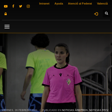
Intranet
Ayuda
Atenció al Federat
Valencià
VIERNES, 26 FEBRERO 2021
/
PUBLICADO EN
NOTICIAS ÁRBITROS
,
NOTICIAS FFCV
,