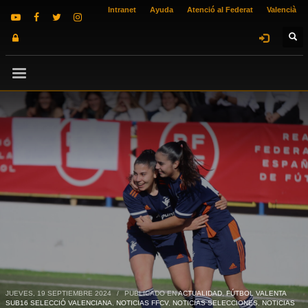
Intranet
Ayuda
Atenció al Federat
Valencià
JUEVES, 19 SEPTIEMBRE 2024
/
PUBLICADO EN
ACTUALIDAD
,
FÚTBOL VALENTA
SUB16 SELECCIÓ VALENCIANA
,
NOTICIAS FFCV
,
NOTICIAS SELECCIONES
,
NOTICIAS