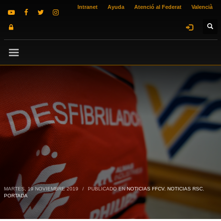
Intranet
Ayuda
Atenció al Federat
Valencià
MARTES, 19 NOVIEMBRE 2019
/
PUBLICADO EN
NOTICIAS FFCV
,
NOTICIAS RSC
,
PORTADA