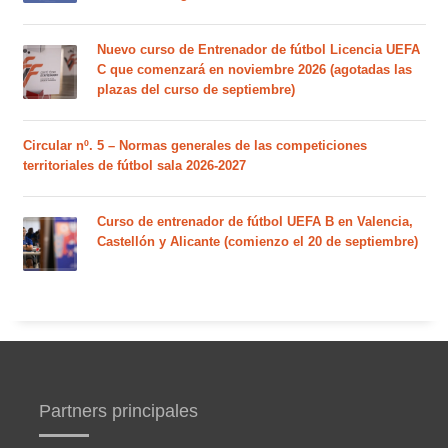
Nuevo curso de Entrenador de fútbol Licencia UEFA
C que comenzará en noviembre 2026 (agotadas las
plazas del curso de septiembre)
Circular nº. 5 – Normas generales de las competiciones
territoriales de fútbol sala 2026-2027
Curso de entrenador de fútbol UEFA B en Valencia,
Castellón y Alicante (comienzo el 20 de septiembre)
Partners principales