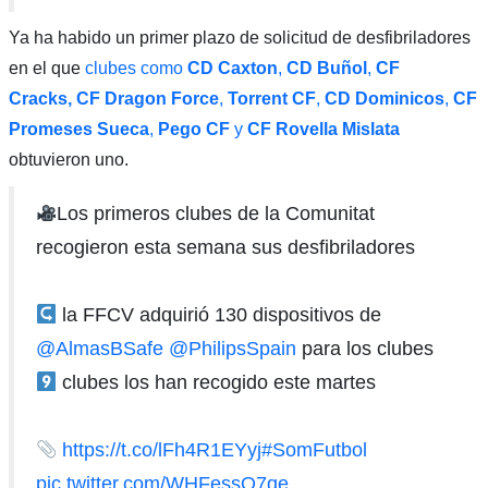
Ya ha habido un primer plazo de solicitud de desfibriladores
en el que
clubes como
CD Caxton
,
CD Buñol
,
CF
Cracks,
CF Dragon Force
,
Torrent CF
,
CD Dominicos
,
CF
Promeses Sueca
,
Pego CF
y
CF Rovella Mislata
obtuvieron uno.
Los primeros clubes de la Comunitat
recogieron esta semana sus desfibriladores
la FFCV adquirió 130 dispositivos de
@AlmasBSafe
@PhilipsSpain
para los clubes
clubes los han recogido este martes
https://t.co/lFh4R1EYyj
#SomFutbol
pic.twitter.com/WHFessO7qe