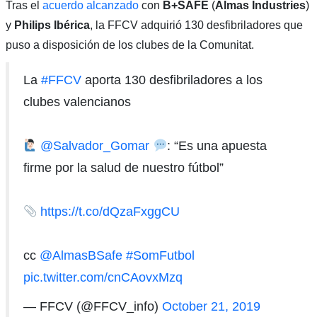
Tras el
acuerdo alcanzado
con
B+SAFE
(
Almas Industries
)
y
Philips Ibérica
, la FFCV adquirió 130 desfibriladores que
puso a disposición de los clubes de la Comunitat.
La
#FFCV
aporta 130 desfibriladores a los
clubes valencianos
@Salvador_Gomar
: “Es una apuesta
firme por la salud de nuestro fútbol”
https://t.co/dQzaFxggCU
cc
@AlmasBSafe
#SomFutbol
pic.twitter.com/cnCAovxMzq
— FFCV (@FFCV_info)
October 21, 2019