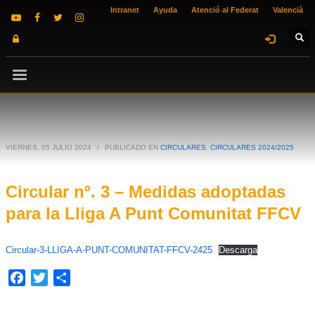
Intranet
Ayuda
Atenció al Federat
Valencià
VIERNES, 05 JULIO 2024
/
PUBLICADO EN
CIRCULARES
,
CIRCULARES 2024/2025
Circular nº. 3 – Medidas adoptadas
para la Lliga A Punt Comunitat FFCV
Circular-3-LLIGA-A-PUNT-COMUNITAT-FFCV-2425
Descarga
Facebook
Twitter
Compartir