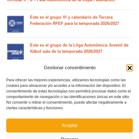
Este es el grupo VI y calendario de Tercera
Federación RFEF para la temporada 2026/2027
Este es el grupo de la Lliga Autonòmica Juvenil de
fútbol sala de la temporada 2026/2027
Gestionar consentimiento
El calendario del grupo VI de Tercera Federación
RFEF para la temporada 2026/27 se sorteará el
Para ofrecer las mejores experiencias, utilizamos tecnologías como las
martes 4 de agosto
cookies para almacenar y/o acceder a la información del dispositivo. El
consentimiento de estas tecnologías nos permitirá procesar datos como el
comportamiento de navegación o las identificaciones únicas en este sitio.
No consentir o retirar el consentimiento, puede afectar negativamente a
Nuevo curso de Entrenador de fútbol Licencia UEFA
ciertas características y funciones.
C que comenzará en noviembre 2026 (agotadas las
plazas del curso de septiembre)
Aceptar
Circular nº. 5 – Normas generales de las competiciones
territoriales de fútbol sala 2026-2027