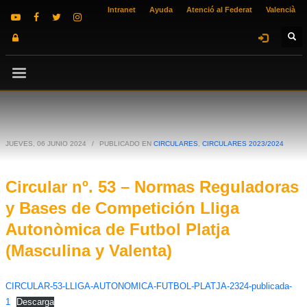
Intranet
Ayuda
Atenció al Federat
Valencià
JUEVES, 06 JUNIO 2024
/
PUBLICADO EN
CIRCULARES
,
CIRCULARES 2023/2024
Circular nº. 53 – Normas Reguladoras
y Bases de Competición Lliga
Autonòmica de Futbol Platja
(Masculina y Valenta)
CIRCULAR-53-LLIGA-AUTONOMICA-FUTBOL-PLATJA-2324-publicada-
1
Descarga