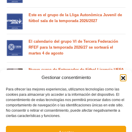
Este es el grupo de la Lliga Autonòmica Juvenil de
fútbol sala de la temporada 2026/2027
El calendario del grupo VI de Tercera Federación
RFEF para la temporada 2026/27 se sorteará el
martes 4 de agosto
Nuevo curso de Entrenador de fútbol Licencia UEFA
C que comenzará en noviembre 2026 (agotadas las
Gestionar consentimiento
plazas del curso de septiembre)
Para ofrecer las mejores experiencias, utilizamos tecnologías como las
cookies para almacenar y/o acceder a la información del dispositivo. El
Circular nº. 5 – Normas generales de las competiciones
consentimiento de estas tecnologías nos permitirá procesar datos como el
territoriales de fútbol sala 2026-2027
comportamiento de navegación o las identificaciones únicas en este sitio.
No consentir o retirar el consentimiento, puede afectar negativamente a
ciertas características y funciones.
Curso de entrenador de fútbol UEFA B en Valencia,
Castellón y Alicante (comienzo el 20 de septiembre)