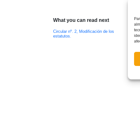
Par
What you can read next
alm
tec
Circular nº. 2, Modificación de los
Circu
ide
estatutos.
Compe
afe