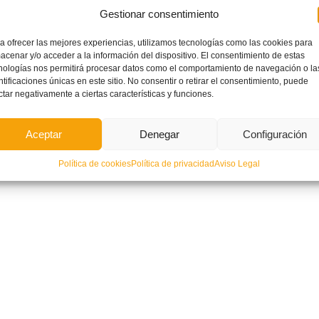
CIRCULARES
Gestionar consentimiento
a ofrecer las mejores experiencias, utilizamos tecnologías como las cookies para
acenar y/o acceder a la información del dispositivo. El consentimiento de estas
nologías nos permitirá procesar datos como el comportamiento de navegación o la
lar nº. 3, Normas Generales de las
Circular nº. 12, Competiciones
ntificaciones únicas en este sitio. No consentir o retirar el consentimiento, puede
ticiones de Fútbol Sala.
Femeninas
ctar negativamente a ciertas características y funciones.
Aceptar
Denegar
Configuración
Política de cookies
Política de privacidad
Aviso Legal