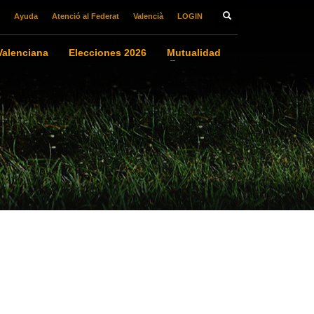
Ayuda
Atenció al Federat
Valencià
LOGIN
alenciana
Elecciones 2026
Mutualidad