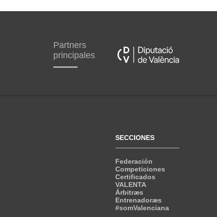
Partners
principales
SECCIONES
Federación
Competiciones
Certificados
VALENTA
Árbitræs
Entrenadoræs
#somValenciana