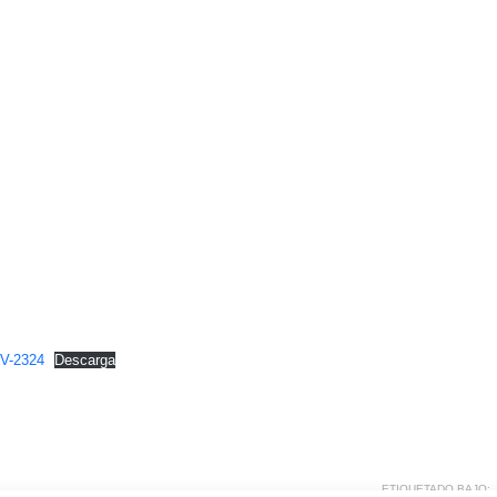
CV-2324
Descarga
ETIQUETADO BAJO: