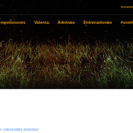
Intranet
mpeticiones
Valenta
Àrbitræs
Entrenadoræs
#somV
S
,
CIRCULARES 2023/2024