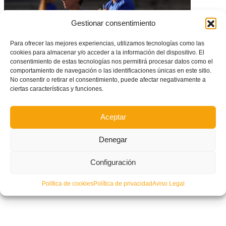
Gestionar consentimiento
Para ofrecer las mejores experiencias, utilizamos tecnologías como las
cookies para almacenar y/o acceder a la información del dispositivo. El
consentimiento de estas tecnologías nos permitirá procesar datos como el
comportamiento de navegación o las identificaciones únicas en este sitio.
CONVOCATORIA: La Selecció Valenciana Valenta sub12 de fútbol
No consentir o retirar el consentimiento, puede afectar negativamente a
convoca a 48 jugadoras en La Vila Joiosa
ciertas características y funciones.
Aceptar
Denegar
Configuración
Política de cookies
Política de privacidad
Aviso Legal