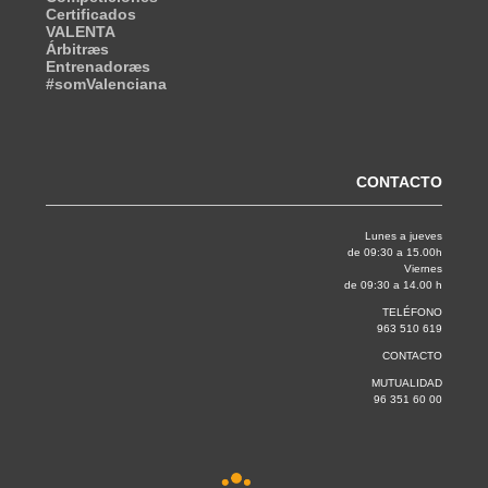
Certificados
VALENTA
Árbitræs
Entrenadoræs
#somValenciana
CONTACTO
Lunes a jueves
de 09:30 a 15.00h
Viernes
de 09:30 a 14.00 h
TELÉFONO
963 510 619
CONTACTO
MUTUALIDAD
96 351 60 00