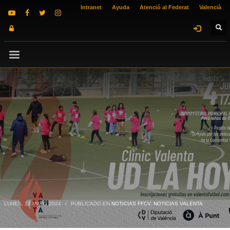
Intranet
Ayuda
Atenció al Federat
Valencià
LUNES, 13 MAYO 2024
/
PUBLICADO EN
NOTICIAS FFCV
,
NOTICIAS VALENTA