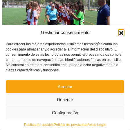
Gestionar consentimiento
Para ofrecer las mejores experiencias, utilizamos tecnologías como las
cookies para almacenar y/o acceder a la información del dispositivo. El
consentimiento de estas tecnologías nos permitirá procesar datos como el
comportamiento de navegación o las identificaciones únicas en este sitio.
Definidas las primeras finales de Copa Oro y Plata Valenta en categorías
No consentir o retirar el consentimiento, puede afectar negativamente a
infantil y juvenil/cadete
ciertas características y funciones.
Aceptar
Denegar
Configuración
Política de cookies
Política de privacidad
Aviso Legal