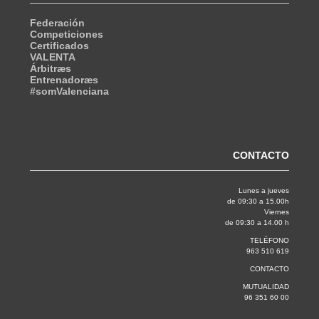
Federación
Competiciones
Certificados
VALENTA
Árbitræs
Entrenadoræs
#somValenciana
CONTACTO
Lunes a jueves
de 09:30 a 15.00h
Viernes
de 09:30 a 14.00 h
TELÉFONO
963 510 619
CONTACTO
MUTUALIDAD
96 351 60 00