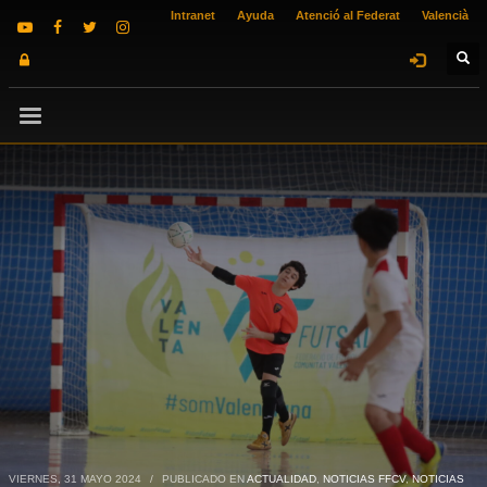
Intranet
Ayuda
Atenció al Federat
Valencià
VIERNES, 31 MAYO 2024
/
PUBLICADO EN
ACTUALIDAD
,
NOTICIAS FFCV
,
NOTICIAS