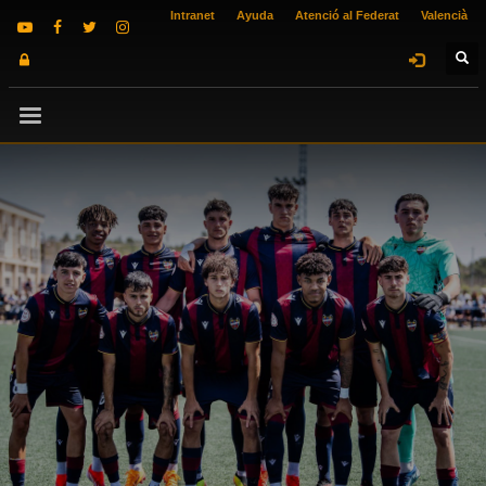
Intranet
Ayuda
Atenció al Federat
Valencià