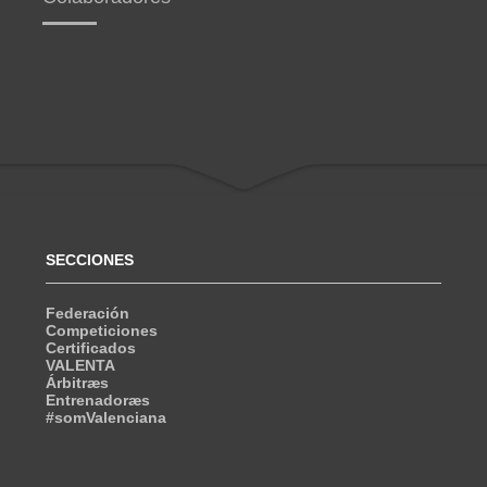
SECCIONES
Federación
Competiciones
Certificados
VALENTA
Árbitræs
Entrenadoræs
#somValenciana