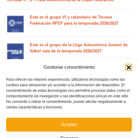
Este es el grupo VI y calendario de Tercera
Federación RFEF para la temporada 2026/2027
Este es el grupo de la Lliga Autonòmica Juvenil de
fútbol sala de la temporada 2026/2027
Gestionar consentimiento
El calendario del grupo VI de Tercera Federación
RFEF para la temporada 2026/27 se sorteará el
Para ofrecer las mejores experiencias, utilizamos tecnologías como las
martes 4 de agosto
cookies para almacenar y/o acceder a la información del dispositivo. El
consentimiento de estas tecnologías nos permitirá procesar datos como el
comportamiento de navegación o las identificaciones únicas en este sitio.
No consentir o retirar el consentimiento, puede afectar negativamente a
Nuevo curso de Entrenador de fútbol Licencia UEFA
ciertas características y funciones.
C que comenzará en noviembre 2026 (agotadas las
plazas del curso de septiembre)
Aceptar
Circular nº. 5 – Normas generales de las competiciones
territoriales de fútbol sala 2026-2027