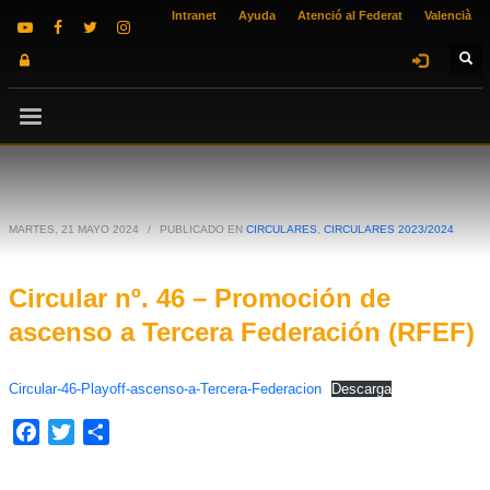
Intranet
Ayuda
Atenció al Federat
Valencià
MARTES, 21 MAYO 2024
/
PUBLICADO EN
CIRCULARES
,
CIRCULARES 2023/2024
Circular nº. 46 – Promoción de
ascenso a Tercera Federación (RFEF)
Circular-46-Playoff-ascenso-a-Tercera-Federacion
Descarga
Facebook
Twitter
Compartir