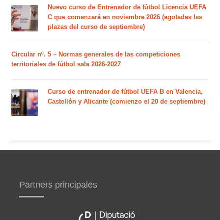
Nuevo curso de Entrenador de fútbol Licencia UEFA
C que comenzará en noviembre 2026 (agotadas las
plazas del curso de septiembre)
Circular nº. 5 – Normas generales de las competiciones
territoriales de fútbol sala 2026-2027
Curso de entrenador de fútbol UEFA B en Valencia,
Castellón y Alicante (comienzo el 20 de septiembre)
Partners principales