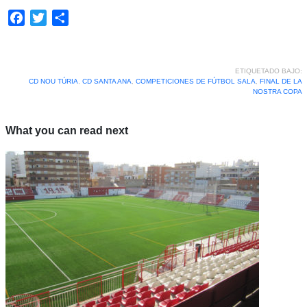
Facebook
Twitter
Compartir
ETIQUETADO BAJO:
CD NOU TÚRIA
,
CD SANTA ANA
,
COMPETICIONES DE FÚTBOL SALA
,
FINAL DE LA
NOSTRA COPA
What you can read next