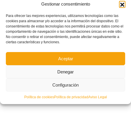
Gestionar consentimiento
Para ofrecer las mejores experiencias, utilizamos tecnologías como las
cookies para almacenar y/o acceder a la información del dispositivo. El
consentimiento de estas tecnologías nos permitirá procesar datos como el
Fin de semana de Campeonatos de España de clubes base de fútbol sala
con amplia representación del futsal de la Comunitat
comportamiento de navegación o las identificaciones únicas en este sitio.
No consentir o retirar el consentimiento, puede afectar negativamente a
ciertas características y funciones.
Aceptar
Denegar
Configuración
Política de cookies
Política de privacidad
Aviso Legal