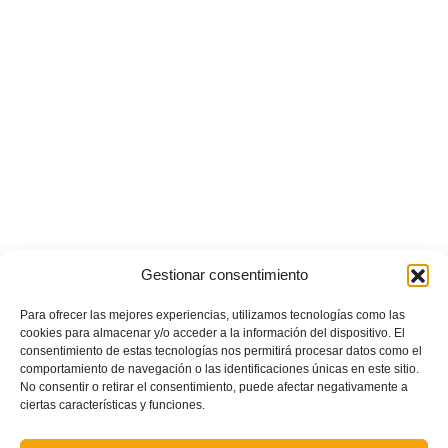
Gestionar consentimiento
Para ofrecer las mejores experiencias, utilizamos tecnologías como las
cookies para almacenar y/o acceder a la información del dispositivo. El
POSTS RECIENTES
consentimiento de estas tecnologías nos permitirá procesar datos como el
comportamiento de navegación o las identificaciones únicas en este sitio.
No consentir o retirar el consentimiento, puede afectar negativamente a
Estos son los dos grupos y calendarios de Lliga
ciertas características y funciones.
Comunitat para la temporada 2026/2027