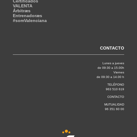
Certificados
VALENTA
Árbitræs
Entrenadoræs
#somValenciana
CONTACTO
Lunes a jueves
de 09:30 a 15.00h
Viernes
de 09:30 a 14.00 h
TELÉFONO
963 510 619
CONTACTO
MUTUALIDAD
96 351 60 00