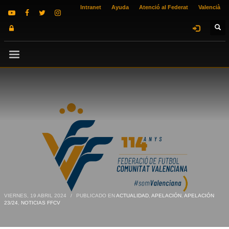
Intranet
Ayuda
Atenció al Federat
Valencià
VIERNES, 19 ABRIL 2024
/
PUBLICADO EN
ACTUALIDAD
,
APELACIÓN
,
APELACIÓN
23/24
,
NOTICIAS FFCV