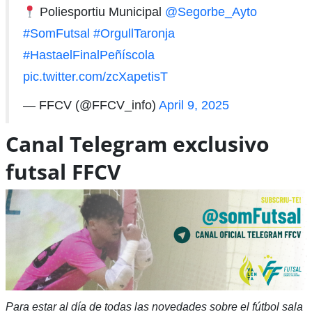
Poliesportiu Municipal
@Segorbe_Ayto
#SomFutsal
#OrgullTaronja
#HastaelFinalPeñíscola
pic.twitter.com/zcXapetisT
— FFCV (@FFCV_info)
April 9, 2025
Canal Telegram exclusivo
futsal FFCV
Para estar al día de todas las novedades sobre el fútbol sala