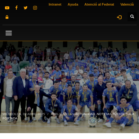
Intranet
Ayuda
Atenció al Federat
Valencià
MIÉRCOLES, 09 ABRIL 2025
/
PUBLICADO EN
ACTUALIDAD
,
NOTICIAS FÚTBOL SALA
,
PORTADA