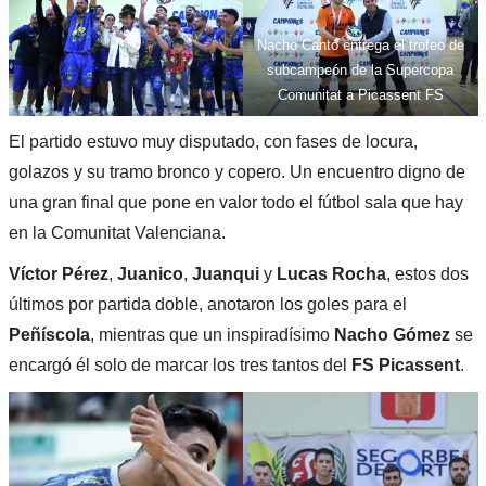
Nacho Cantó entrega el trofeo de
subcampeón de la Supercopa
Comunitat a Picassent FS
El partido estuvo muy disputado, con fases de locura,
golazos y su tramo bronco y copero. Un encuentro digno de
una gran final que pone en valor todo el fútbol sala que hay
en la Comunitat Valenciana.
Víctor Pérez
,
Juanico
,
Juanqui
y
Lucas Rocha
, estos dos
últimos por partida doble, anotaron los goles para el
Peñíscola
, mientras que un inspiradísimo
Nacho Gómez
se
encargó él solo de marcar los tres tantos del
FS Picassent
.