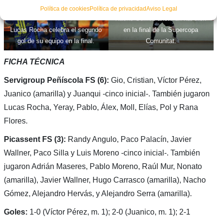
Política de cookies
Política de privacidad
Aviso Legal
Nacho Gómez anotó un hat trick
Lucas Rocha celebra el segundo
en la final de la Supercopa
gol de su equipo en la final.
Comunitat.
FICHA TÉCNICA
Servigroup Peñíscola FS (6):
Gio, Cristian, Víctor Pérez,
Juanico (amarilla) y Juanqui -cinco inicial-. También jugaron
Lucas Rocha, Yeray, Pablo, Álex, Moll, Elías, Pol y Rana
Flores.
Picassent FS (3):
Randy Angulo, Paco Palacín, Javier
Wallner, Paco Silla y Luis Moreno -cinco inicial-. También
jugaron Adrián Maseres, Pablo Moreno, Raúl Mur, Nonato
(amarilla), Javier Wallner, Hugo Carrasco (amarilla), Nacho
Gómez, Alejandro Hervás, y Alejandro Serra (amarilla).
Goles:
1-0 (Víctor Pérez, m. 1); 2-0 (Juanico, m. 1); 2-1