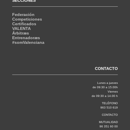
SECCIONES
Federación
Competiciones
Certificados
VALENTA
Árbitræs
Entrenadoræs
#somValenciana
CONTACTO
Lunes a jueves
de 09:30 a 15.00h
Viernes
de 09:30 a 14.00 h
TELÉFONO
963 510 619
CONTACTO
MUTUALIDAD
96 351 60 00