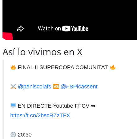
Así lo vivimos en X
FINAL II SUPERCOPA COMUNITAT
@peniscolafs
@FSPicassent
EN DIRECTE Youtube FFCV ➥
https://t.co/2bscRZzTFX
20:30