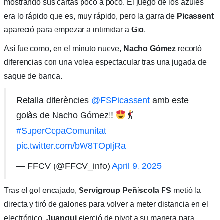
mostrando sus cartas poco a poco. El juego de los azules
era lo rápido que es, muy rápido, pero la garra de
Picassent
apareció para empezar a intimidar a
Gio
.
Así fue como, en el minuto nueve,
Nacho Gómez
recortó
diferencias con una volea espectacular tras una jugada de
saque de banda.
Retalla diferències
@FSPicassent
amb este
golàs de Nacho Gómez!!
#SuperCopaComunitat
pic.twitter.com/bW8TOpIjRa
— FFCV (@FFCV_info)
April 9, 2025
Tras el gol encajado,
Servigroup Peñíscola FS
metió la
directa y tiró de galones para volver a meter distancia en el
electrónico.
Juanqui
ejerció de pivot a su manera para