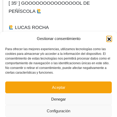
[ 35' ] GOOOOOOOOOOOOOOOL DE
PEÑÍSCOLA
LUCAS ROCHA
pic.twitter.com/OQJNHbRxz6
Gestionar consentimiento
Para ofrecer las mejores experiencias, utilizamos tecnologías como las
@peniscolafs
cookies para almacenar y/o acceder a la información del dispositivo. El
consentimiento de estas tecnologías nos permitirá procesar datos como el
comportamiento de navegación o las identificaciones únicas en este sitio.
@FSPicassent
#SupercopaComunitat
No consentir o retirar el consentimiento, puede afectar negativamente a
ciertas características y funciones.
— FFCV (@FFCV_info)
April 9, 2025
Aceptar
Pero poco pudo hacer ya contra el
Peñíscola
. Una gran final
por parte de los dos equipos.
Denegar
Configuración