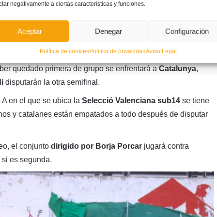
ctar negativamente a ciertas características y funciones.
as
Aceptar
Denegar
Configuración
de abril, cuado ambos equipos disputen las semifinales.
Política de cookies
Política de privacidad
Aviso Legal
ber quedado primera de grupo se enfrentará a
Catalunya
,
i
disputarán la otra semifinal.
o A en el que se ubica la
Selecció Valenciana sub14
se tiene
anos y catalanes están empatados a todo después de disputar
eo, el conjunto
dirigido por Borja Porcar
jugará contra
si es segunda.