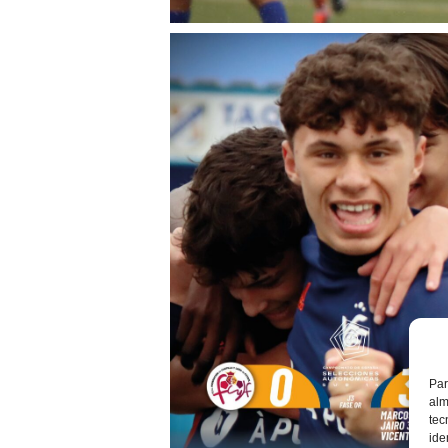
Par
alm
tec
ide