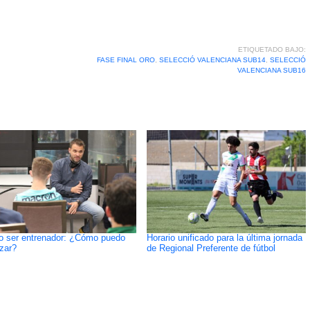
ETIQUETADO BAJO:
FASE FINAL ORO
,
SELECCIÓ VALENCIANA SUB14
,
SELECCIÓ
VALENCIANA SUB16
o ser entrenador: ¿Cómo puedo
Horario unificado para la última jornada
zar?
de Regional Preferente de fútbol