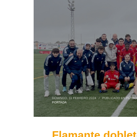
DOMINGO, 11 FEBRERO 2024
/
PUBLICADO EN
FÚTBO
PORTADA
Flamante doblet