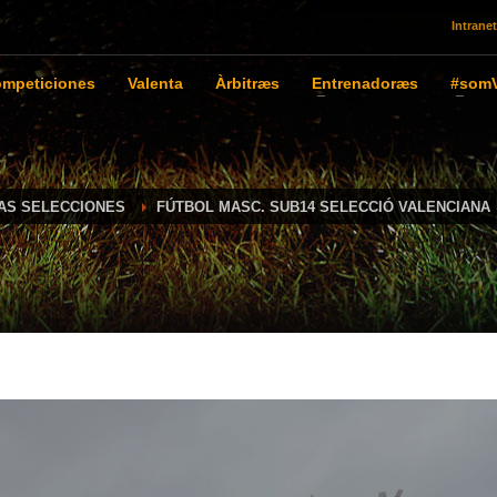
Intranet
mpeticiones
Valenta
Àrbitræs
Entrenadoræs
#somV
IAS SELECCIONES
FÚTBOL MASC. SUB14 SELECCIÓ VALENCIANA