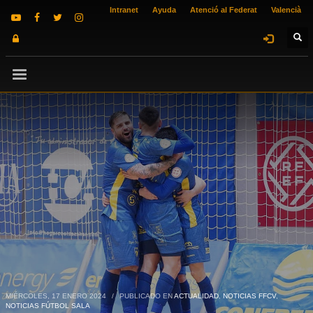
Intranet
Ayuda
Atenció al Federat
Valencià
MIÉRCOLES, 17 ENERO 2024
/
PUBLICADO EN
ACTUALIDAD
,
NOTICIAS FFCV
,
NOTICIAS FÚTBOL SALA