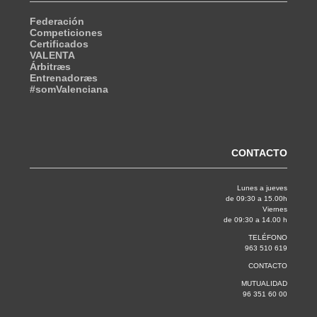
Federación
Competiciones
Certificados
VALENTA
Árbitræs
Entrenadoræs
#somValenciana
CONTACTO
Lunes a jueves
de 09:30 a 15.00h
Viernes
de 09:30 a 14.00 h
TELÉFONO
963 510 619
CONTACTO
MUTUALIDAD
96 351 60 00