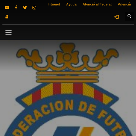
Intranet
Ayuda
Atenció al Federat
Valencià