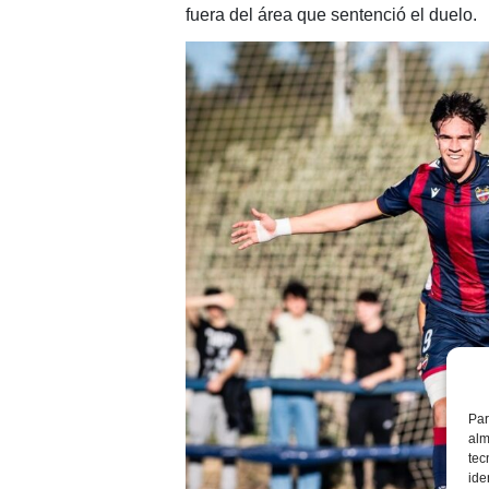
fuera del área que sentenció el duelo.
Par
alm
tec
ide