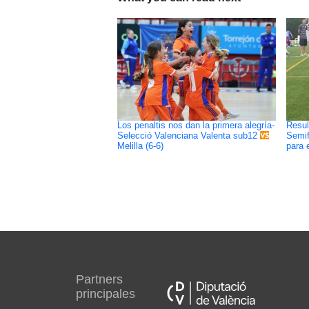
Los penaltis nos dan la primera alegría-
Resul
Semif
Selecció Valenciana Valenta sub12
para 
Melilla (6-6)
Partners
principales