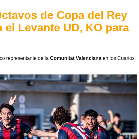
Octavos de Copa del Rey
a el Levante UD, KO para
co representante de la
Comunitat Valenciana
en los Cuartos