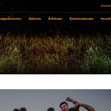
Intranet
mpeticiones
Valenta
Àrbitræs
Entrenadoræs
#somV