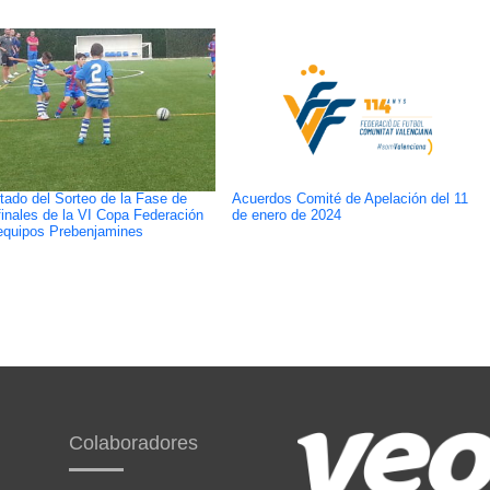
tado del Sorteo de la Fase de
Acuerdos Comité de Apelación del 11
inales de la VI Copa Federación
de enero de 2024
equipos Prebenjamines
Colaboradores