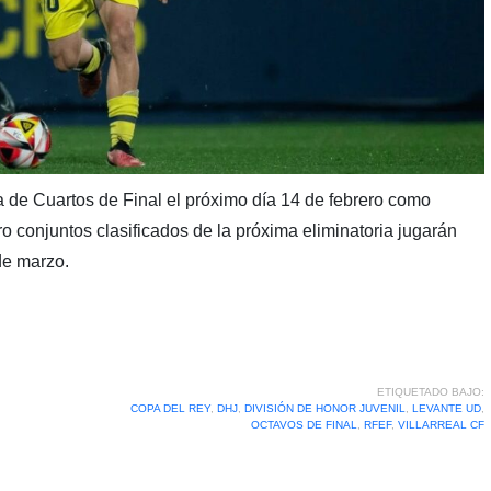
ia de Cuartos de Final el próximo día 14 de febrero como
ro conjuntos clasificados de la próxima eliminatoria jugarán
 de marzo.
ETIQUETADO BAJO:
COPA DEL REY
,
DHJ
,
DIVISIÓN DE HONOR JUVENIL
,
LEVANTE UD
,
OCTAVOS DE FINAL
,
RFEF
,
VILLARREAL CF