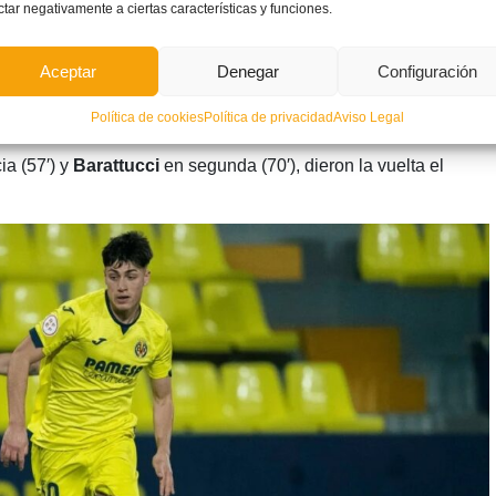
ctar negativamente a ciertas características y funciones.
Aceptar
Denegar
Configuración
ado de la
Copa del Rey Juvenil
ante el
RCD Mallorca
. El
Política de cookies
Política de privacidad
Aviso Legal
se adelantó en el encuentro con un golazo de
Pau Cabanes
ia (57′) y
Barattucci
en segunda (70′), dieron la vuelta el