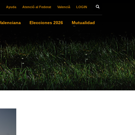
Ayuda
Atenció al Federat
Valencià
LOGIN
alenciana
Elecciones 2026
Mutualidad