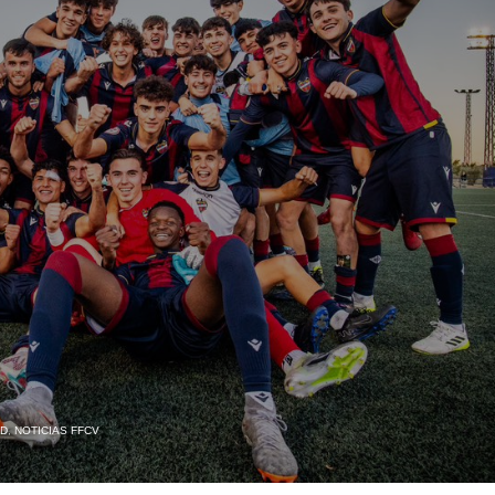
AD
,
NOTICIAS FFCV