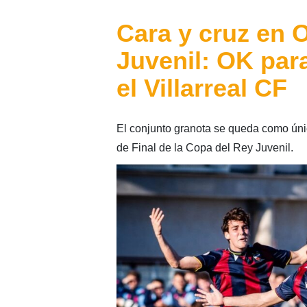
Cara y cruz en 
Juvenil: OK par
el Villarreal CF
El conjunto granota se queda como úni
de Final de la Copa del Rey Juvenil.