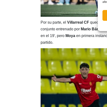
afe
Por su parte, el
Villarreal CF
quedó ape
conjunto entrenado por
Mario Bárcena
en el 19′, pero
Moya
en primera instanc
partido.