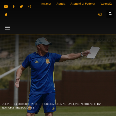
Intranet
Ayuda
Atenció al Federat
Valencià
JUEVES, 04 OCTUBRE 2018
/
PUBLICADO EN
ACTUALIDAD
,
NOTICIAS FFCV
,
NOTICIAS SELECCIONES