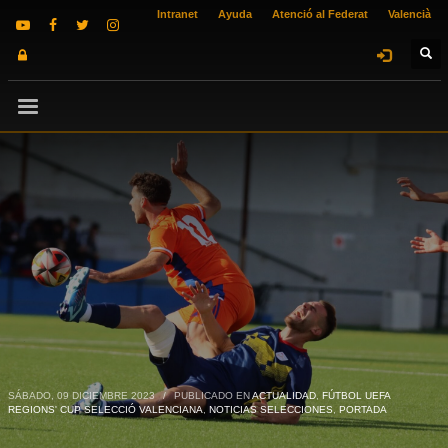
Intranet
Ayuda
Atenció al Federat
Valencià
SÁBADO, 09 DICIEMBRE 2023
/
PUBLICADO EN
ACTUALIDAD
,
FÚTBOL UEFA
REGIONS' CUP SELECCIÓ VALENCIANA
,
NOTICIAS SELECCIONES
,
PORTADA