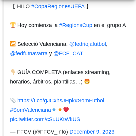
【 HILO
#CopaRegionesUEFA
】
Hoy comienza la
#RegionsCup
en el grupo A
Selecció Valenciana,
@fedriojafutbol
,
@fedfutnavarra
y
@FCF_CAT
GUÍA COMPLETA (enlaces streaming,
horarios, árbitros, plantillas…)
https://t.co/gJCxhsJHpk
#SomFutbol
#SomValenciana
pic.twitter.com/cSuUKtWkUS
— FFCV (@FFCV_info)
December 9, 2023