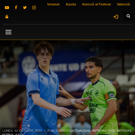
Intranet
Ayuda
Atenció al Federat
Valencià
LUNES, 02 OCTUBRE 2023
/
PUBLICADO EN
ACTUALIDAD
,
NOTICIAS FFCV
,
NOTICIAS
FÚTBOL SALA