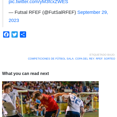
pic.twitter.com/yM3fcxZWES
— Futsal RFEF (@FutSalRFEF)
September 29,
2023
Facebook
Twitter
Compartir
ETIQUETADO BAJO:
COMPETICIONES DE FÚTBOL SALA
,
COPA DEL REY
,
RFEF
,
SORTEO
What you can read next