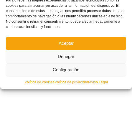
Para ofrecer las mejores experiencias, utilizamos tecnologías como las
cookies para almacenar y/o acceder a la información del dispositivo. El
consentimiento de estas tecnologías nos permitirá procesar datos como el
comportamiento de navegación o las identificaciones únicas en este sitio.
No consentir o retirar el consentimiento, puede afectar negativamente a
ciertas características y funciones.
Aceptar
| FUTSAL | Altea, sede de las Finales de Copa del fútbol sala base
Denegar
provincial de Alicante
Configuración
Política de cookies
Política de privacidad
Aviso Legal