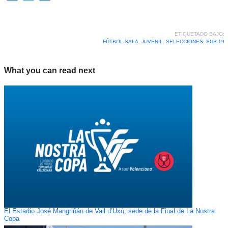
ETIQUETADO BAJO:
FÚTBOL SALA
,
JUVENIL
,
SELECCIONES
,
SUB-19
What you can read next
El Estadio José Mangriñán de Vall d’Uxó, sede de la Final de La Nostra
Copa