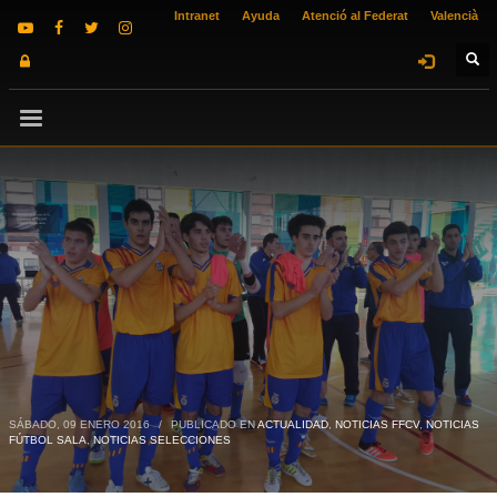
Intranet
Ayuda
Atenció al Federat
Valencià
SÁBADO, 09 ENERO 2016
/
PUBLICADO EN
ACTUALIDAD
,
NOTICIAS FFCV
,
NOTICIAS
FÚTBOL SALA
,
NOTICIAS SELECCIONES