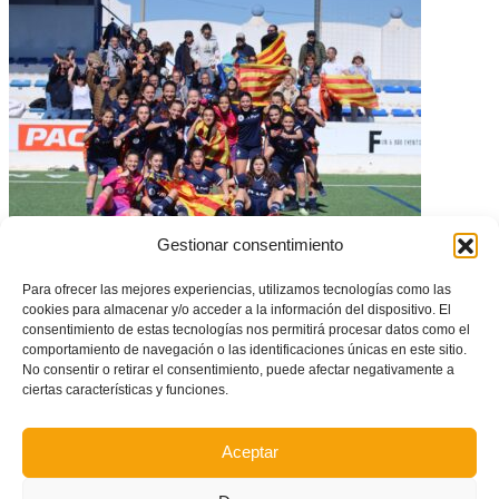
Gestionar consentimiento
Locura en San Javier: la sub15 jugará la Fase Final Oro del Campeonato
de España
– Catalunya
Selecció Valenciana Valenta sub15 (1-1)
Para ofrecer las mejores experiencias, utilizamos tecnologías como las
cookies para almacenar y/o acceder a la información del dispositivo. El
consentimiento de estas tecnologías nos permitirá procesar datos como el
comportamiento de navegación o las identificaciones únicas en este sitio.
No consentir o retirar el consentimiento, puede afectar negativamente a
ciertas características y funciones.
Aceptar