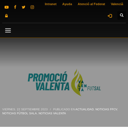
Intranet
Ayuda
Atenció al Federat
Valencià
VIERNES, 22 SEPTIEMBRE 2023
/
PUBLICADO EN
ACTUALIDAD
,
NOTICIAS FFCV
,
NOTICIAS FÚTBOL SALA
,
NOTICIAS VALENTA