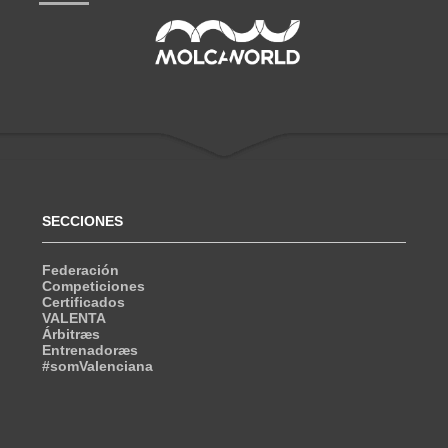
SECCIONES
Federación
Competiciones
Certificados
VALENTA
Árbitræs
Entrenadoræs
#somValenciana