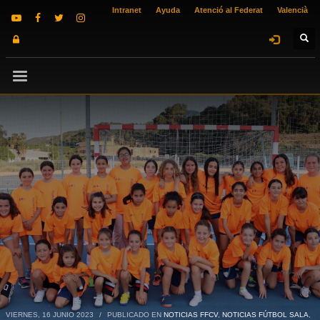
Intranet
Ayuda
Atenció al Federat
Valencià
VIERNES, 16 JUNIO 2023
/
PUBLICADO EN
NOTICIAS FFCV
,
NOTICIAS FÚTBOL SALA
,