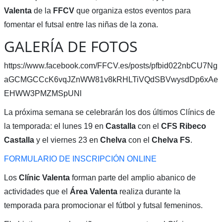
Valenta
de la
FFCV
que organiza estos eventos para
fomentar el futsal entre las niñas de la zona.
GALERÍA DE FOTOS
https://www.facebook.com/FFCV.es/posts/pfbid022nbCU7Ng
aGCMGCCcK6vqJZnWW81v8kRHLTiVQdSBVwysdDp6xAe
EHWW3PMZMSpUNl
La próxima semana se celebrarán los dos últimos Clínics de
la temporada: el lunes 19 en
Castalla
con el
CFS
Ribeco
Castalla
y el viernes 23 en
Chelva
con el
Chelva FS
.
FORMULARIO DE INSCRIPCIÓN ONLINE
Los
Clínic Valenta
forman parte del amplio abanico de
actividades que el
Área Valenta
realiza durante la
temporada para promocionar el fútbol y futsal femeninos.