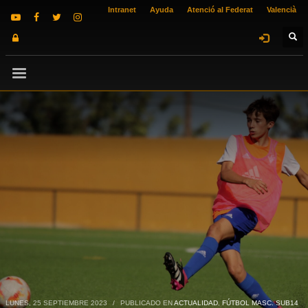
Intranet
Ayuda
Atenció al Federat
Valencià
LUNES, 25 SEPTIEMBRE 2023
/
PUBLICADO EN
ACTUALIDAD
,
FÚTBOL MASC. SUB14