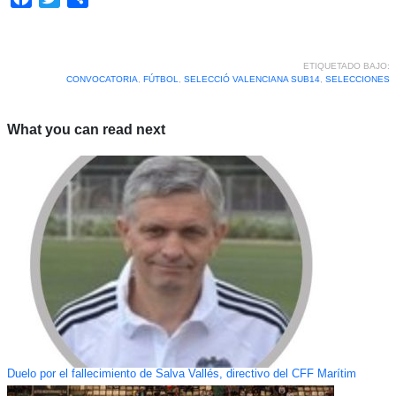
ETIQUETADO BAJO:
CONVOCATORIA
,
FÚTBOL
,
SELECCIÓ VALENCIANA SUB14
,
SELECCIONES
What you can read next
Duelo por el fallecimiento de Salva Vallés, directivo del CFF Marítim