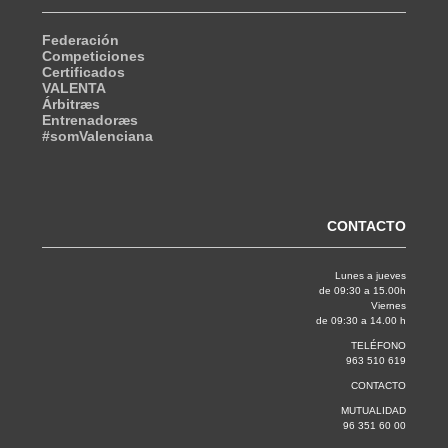
Federación
Competiciones
Certificados
VALENTA
Árbitræs
Entrenadoræs
#somValenciana
CONTACTO
Lunes a jueves
de 09:30 a 15.00h
Viernes
de 09:30 a 14.00 h
TELÉFONO
963 510 619
CONTACTO
MUTUALIDAD
96 351 60 00