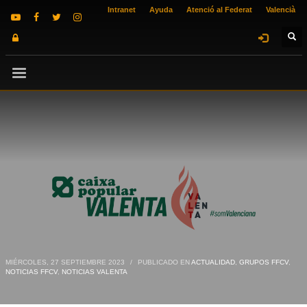
Intranet
Ayuda
Atenció al Federat
Valencià
MIÉRCOLES, 27 SEPTIEMBRE 2023
/
PUBLICADO EN
ACTUALIDAD
,
GRUPOS FFCV
,
NOTICIAS FFCV
,
NOTICIAS VALENTA