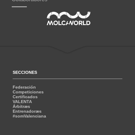
SECCIONES
Federación
Competiciones
Certificados
VALENTA
Árbitræs
Entrenadoræs
#somValenciana