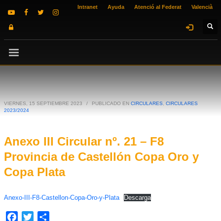
Intranet
Ayuda
Atenció al Federat
Valencià
VIERNES, 15 SEPTIEMBRE 2023
/
PUBLICADO EN
CIRCULARES
,
CIRCULARES
2023/2024
Anexo III Circular nº. 21 – F8
Provincia de Castellón Copa Oro y
Copa Plata
Anexo-III-F8-Castellon-Copa-Oro-y-Plata
Descarga
Facebook
Twitter
Compartir