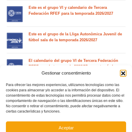
Este es el grupo VI y calendario de Tercera
Federación RFEF para la temporada 2026/2027
Este es el grupo de la Lliga Autonòmica Juvenil de
fútbol sala de la temporada 2026/2027
El calendario del grupo VI de Tercera Federación
RFEF para la temporada 2026/27 se sorteará el
martes 4 de agosto
Gestionar consentimiento
Para ofrecer las mejores experiencias, utilizamos tecnologías como las
Nuevo curso de Entrenador de fútbol Licencia UEFA
cookies para almacenar y/o acceder a la información del dispositivo. El
C que comenzará en noviembre 2026 (agotadas las
consentimiento de estas tecnologías nos permitirá procesar datos como el
plazas del curso de septiembre)
comportamiento de navegación o las identificaciones únicas en este sitio.
No consentir o retirar el consentimiento, puede afectar negativamente a
ciertas características y funciones.
Circular nº. 5 – Normas generales de las competiciones
territoriales de fútbol sala 2026-2027
Aceptar