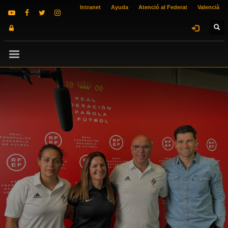
Intranet
Ayuda
Atenció al Federat
Valencià