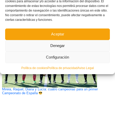
cookies para almacenar y/o acceder a la información del dispositivo. El
consentimiento de estas tecnologías nos permitirá procesar datos como el
comportamiento de navegación o las identificaciones únicas en este sitio.
No consentir o retirar el consentimiento, puede afectar negativamente a
CONVOCATORIA: Amistoso de la Selecció Valenciana Valenta sub15 de
ciertas características y funciones.
fútbol ante el Valencia CF de Lliga À Punt Valenta
Aceptar
Denegar
Configuración
Política de cookies
Política de privacidad
Aviso Legal
Mireia, Raquel, Diana y Lucía: cuatro campeonas para un primer
Campeonato de España