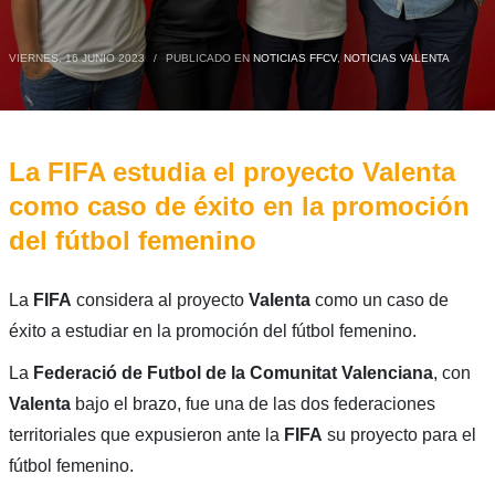
VIERNES, 16 JUNIO 2023
/
PUBLICADO EN
NOTICIAS FFCV
,
NOTICIAS VALENTA
La FIFA estudia el proyecto Valenta
como caso de éxito en la promoción
del fútbol femenino
La
FIFA
considera al proyecto
Valenta
como un caso de
éxito a estudiar en la promoción del fútbol femenino.
La
Federació de Futbol de la Comunitat Valenciana
, con
Valenta
bajo el brazo, fue una de las dos federaciones
territoriales que expusieron ante la
FIFA
su proyecto para el
fútbol femenino.