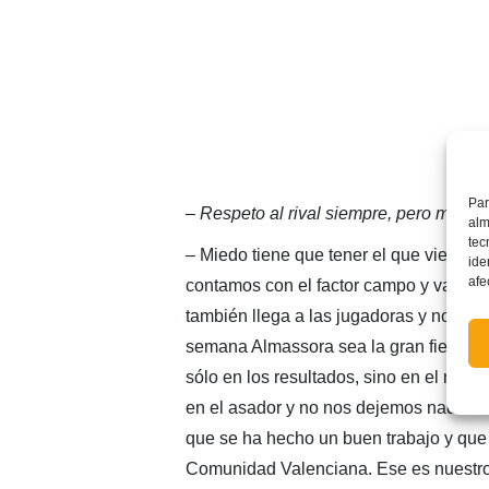
Par
– Respeto al rival siempre, pero mied
alm
tec
– Miedo tiene que tener el que viene a
ide
afe
contamos con el factor campo y vamos a
también llega a las jugadoras y notan el
semana Almassora sea la gran fiesta de
sólo en los resultados, sino en el niv
en el asador y no nos dejemos nada. Lu
que se ha hecho un buen trabajo y que 
Comunidad Valenciana. Ese es nuestro 