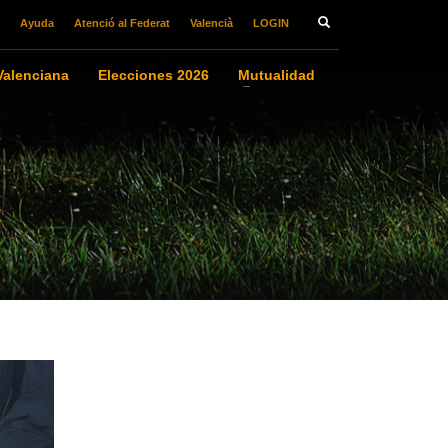
Ayuda
Atenció al Federat
Valencià
LOGIN
alenciana
Elecciones 2026
Mutualidad