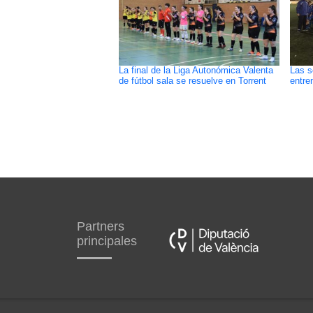
La final de la Liga Autonómica Valenta
Las s
de fútbol sala se resuelve en Torrent
entre
Partners
principales