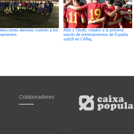
elecciones alevines vuelven a los
Alós y Otorbi, citados a la próxima
namientos
sesión de entrenamientos de España
sub18 en L’Alfaç
Colaboradores