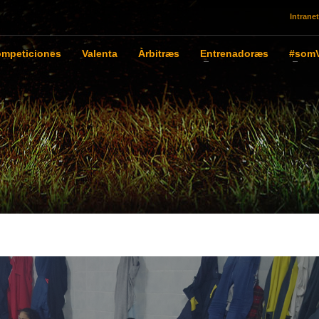
Intranet
mpeticiones
Valenta
Àrbitræs
Entrenadoræs
#somV