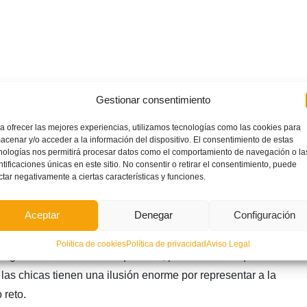
Gestionar consentimiento
a ofrecer las mejores experiencias, utilizamos tecnologías como las cookies para
o ninguno se deduce de tus palabras…
acenar y/o acceder a la información del dispositivo. El consentimiento de estas
nologías nos permitirá procesar datos como el comportamiento de navegación o la
 nuestra casa. Nosotros, además de ser una buena Selección,
ntificaciones únicas en este sitio. No consentir o retirar el consentimiento, puede
ctar negativamente a ciertas características y funciones.
 intentar ser más que los rivales en la grada, que eso
 calor humano de los aficionados, y tratar de que el fin de
Aceptar
Denegar
Configuración
l fútbol femenino y una olla a presión que repercuta ya no
el de rendimiento del equipo para que pongamos toda la carne
Política de cookies
Política de privacidad
Aviso Legal
ego el resultado será el que será, pero al menos que se vea
las chicas tienen una ilusión enorme por representar a la
reto.