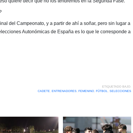
 eso quiere decir que no los tendremos en la Segunda Fase.
?
al del Campeonato, y a partir de ahí a soñar, pero sin lugar a
Selecciones Autonómicas de España es lo que le corresponde a
ETIQUETADO BAJO:
CADETE
,
ENTRENADORES
,
FEMENINO
,
FÚTBOL
,
SELECCIONES