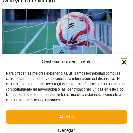
What you can read next
Gestionar consentimiento
Para ofrecer las mejores experiencias, utilizamos tecnologías como las
cookies para almacenar y/o acceder a la información del dispositivo. El
La Generalitat Valenciana amplía hasta el 15 de febrero la prohibición de
consentimiento de estas tecnologías nos permitirá procesar datos como el
entrenamientos y competiciones territoriales
comportamiento de navegación o las identificaciones únicas en este sitio.
No consentir o retirar el consentimiento, puede afectar negativamente a
ciertas características y funciones.
Aceptar
Denegar