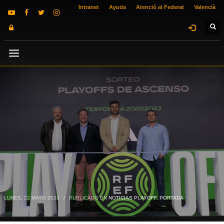
Intranet
Ayuda
Atenció al Federat
Valencià
LUNES, 22 MAYO 2023
/
PUBLICADO EN
NOTICIAS PLAYOFF
,
PORTADA