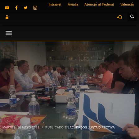
Intranet
Ayuda
Atenció al Federat
Valencià
MARTES, 16 MAYO 2023
/
PUBLICADO EN
ACUERDOS JUNTA DIRECTIVA