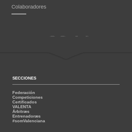
Colaboradores
SECCIONES
Federación
Competiciones
Certificados
VALENTA
Árbitræs
Entrenadoræs
#somValenciana