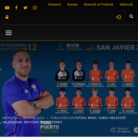
Intranet
Ayuda
Atenció al Federat
Valencià
MIÉRCOLES, 26 ABRIL 2023
/
PUBLICADO EN
FUTSAL MASC. SUB12 SELECCIÓ
VALENCIANA
,
NOTICIAS SELECCIONES