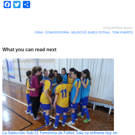
Facebook
Twitter
Compartir
ETIQUETADO BAJO:
CNSA
,
CONVOCATORIA
,
SELECCIÓ SUB12 FUTSAL
,
TONI PUERTO
What you can read next
La Selección Sub-21 Femenina de Fútbol Sala se enfrenta hoy en