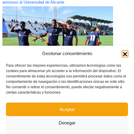
amistoso al Universidad de Alicante
Gestionar consentimiento
Para ofrecer las mejores experiencias, utilizamos tecnologías como las
cookies para almacenar y/o acceder a la información del dispositivo. El
consentimiento de estas tecnologías nos permitirá procesar datos como el
A la Fase Oro por la puerta grande – Murcia
Selecció Valenciana sub14
comportamiento de navegación o las identificaciones únicas en este sitio.
(0-5)
No consentir o retirar el consentimiento, puede afectar negativamente a
ciertas características y funciones.
Aceptar
Denegar