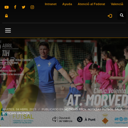
Intranet
Ayuda
Atenció al Federat
Valencià
MARTES, 04 ABRIL 2023
/
PUBLICADO EN
NOTICIAS FFCV
,
NOTICIAS FÚTBOL SALA
,
NOTICIAS VALENTA