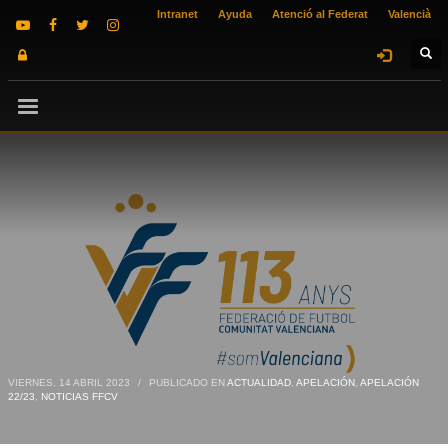
Intranet
Ayuda
Atenció al Federat
Valencià
VIERNES, 14 ABRIL 2023
/
PUBLICADO EN
ACTUALIDAD
,
APELACIÓN
,
APELACIÓN
22/23
,
NOTICIAS FFCV