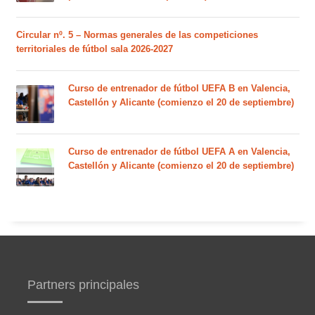
Circular nº. 5 – Normas generales de las competiciones
territoriales de fútbol sala 2026-2027
Curso de entrenador de fútbol UEFA B en Valencia,
Castellón y Alicante (comienzo el 20 de septiembre)
Curso de entrenador de fútbol UEFA A en Valencia,
Castellón y Alicante (comienzo el 20 de septiembre)
Partners principales