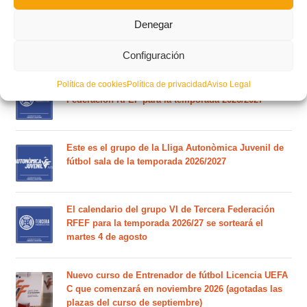
Circular nº. 7 – IV Supercopa Comunitat FFCV Futsal
Denegar
Circular nº. 6 – Fase Autonómica de la Copa Federación
Configuración
Política de cookies
Política de privacidad
Aviso Legal
Este es el grupo VI y calendario de Tercera
Federación RFEF para la temporada 2026/2027
Este es el grupo de la Lliga Autonòmica Juvenil de
fútbol sala de la temporada 2026/2027
El calendario del grupo VI de Tercera Federación
RFEF para la temporada 2026/27 se sorteará el
martes 4 de agosto
Nuevo curso de Entrenador de fútbol Licencia UEFA
C que comenzará en noviembre 2026 (agotadas las
plazas del curso de septiembre)