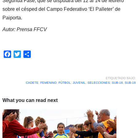
Segunda Fase, que se disputará del 12 al 14 de febrero
sobre el césped del Campo Federativo ‘El Palleter’ de
Paiporta.
Autor: Prensa FFCV
Facebook
Twitter
Compartir
ETIQUETADO BAJO:
CADETE
,
FEMENINO
,
FÚTBOL
,
JUVENIL
,
SELECCIONES
,
SUB-16
,
SUB-18
What you can read next