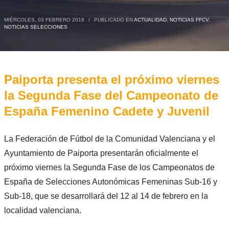
MIÉRCOLES, 03 FEBRERO 2016
/
PUBLICADO EN
ACTUALIDAD
,
NOTICIAS FFCV
,
NOTICIAS SELECCIONES
Paiporta presenta el próximo viernes
la Segunda Fase del Campeonato de
España Femenino Cadete y Juvenil
La Federación de Fútbol de la Comunidad Valenciana y el
Ayuntamiento de Paiporta presentarán oficialmente el
próximo viernes la Segunda Fase de los Campeonatos de
España de Selecciones Autonómicas Femeninas Sub-16 y
Sub-18, que se desarrollará del 12 al 14 de febrero en la
localidad valenciana.