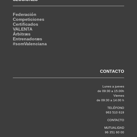
Federación
Competiciones
Certificados
VALENTA
Árbitræs
Entrenadoræs
#somValenciana
CONTACTO
Lunes a jueves
de 09:30 a 15.00h
Viernes
de 09:30 a 14.00 h
TELÉFONO
963 510 619
CONTACTO
MUTUALIDAD
96 351 60 00