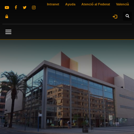
Intranet
Ayuda
Atenció al Federat
Valencià