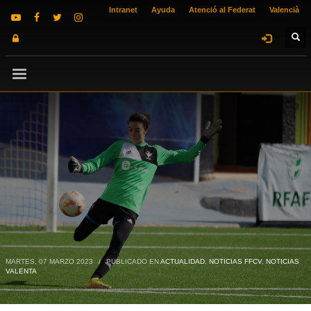
Intranet
Ayuda
Atenció al Federat
Valencià
MARTES, 07 MARZO 2023
/
PUBLICADO EN
ACTUALIDAD
,
NOTICIAS FFCV
,
NOTICIAS
VALENTA