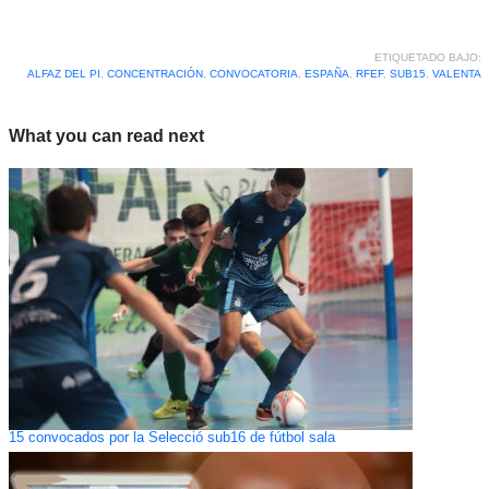
ETIQUETADO BAJO:
ALFAZ DEL PI
,
CONCENTRACIÓN
,
CONVOCATORIA
,
ESPAÑA
,
RFEF
,
SUB15
,
VALENTA
What you can read next
15 convocados por la Selecció sub16 de fútbol sala