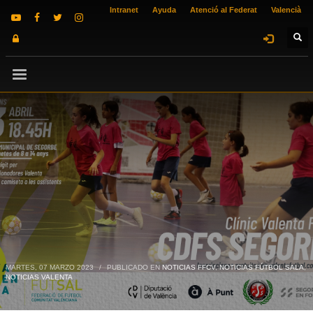
Intranet
Ayuda
Atenció al Federat
Valencià
MARTES, 07 MARZO 2023
/
PUBLICADO EN
NOTICIAS FFCV
,
NOTICIAS FÚTBOL SALA
,
NOTICIAS VALENTA