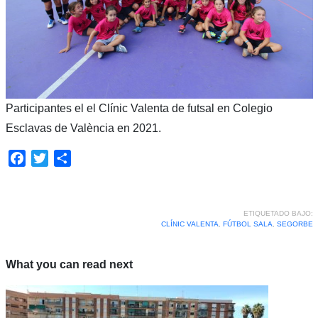
Participantes el el Clínic Valenta de futsal en Colegio
Esclavas de València en 2021.
Facebook
Twitter
Compartir
ETIQUETADO BAJO:
CLÍNIC VALENTA
,
FÚTBOL SALA
,
SEGORBE
What you can read next