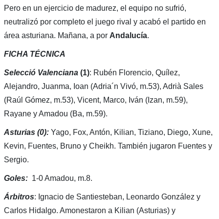
Pero en un ejercicio de madurez, el equipo no sufrió,
neutralizó por completo el juego rival y acabó el partido en
área asturiana. Mañana, a por
Andalucía
.
FICHA TÉCNICA
Selecció Valenciana
(1)
: Rubén Florencio, Quílez,
Alejandro, Juanma, Ioan (Adria´n Vivó, m.53), Adrià Sales
(Raúl Gómez, m.53), Vicent, Marco, Iván (Izan, m.59),
Rayane y Amadou (Ba, m.59).
Asturias (0):
Yago, Fox, Antón, Kilian, Tiziano, Diego, Xune,
Kevin, Fuentes, Bruno y Cheikh. También jugaron Fuentes y
Sergio.
Goles:
1-0 Amadou, m.8.
Árbitros
: Ignacio de Santiesteban, Leonardo González y
Carlos Hidalgo. Amonestaron a Kilian (Asturias) y