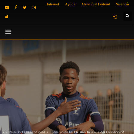
Intranet
Ayuda
Atenció al Federat
Valencià
VIERNES, 10 FEBRERO 2023
/
PUBLICADO EN
FÚTBOL MASC. SUB14 SELECCIÓ