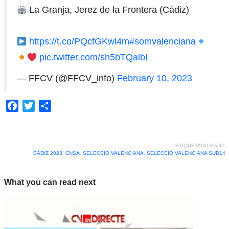
La Granja, Jerez de la Frontera (Cádiz)
https://t.co/PQcfGKwl4m
#somvalenciana
pic.twitter.com/sh5bTQalbI
— FFCV (@FFCV_info)
February 10, 2023
Facebook
Twitter
Compartir
ETIQUETADO BAJO:
CÁDIZ 2023
,
CNSA
,
SELECCIÓ VALENCIANA
,
SELECCIÓ VALENCIANA SUB14
What you can read next