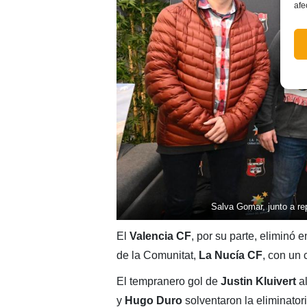
afe
Salva Gomar, junto a re
El
Valencia CF
, por su parte, eliminó
de la Comunitat,
La Nucía CF
, con un 
El tempranero gol de
Justin Kluivert
a
y
Hugo Duro
solventaron la eliminatori