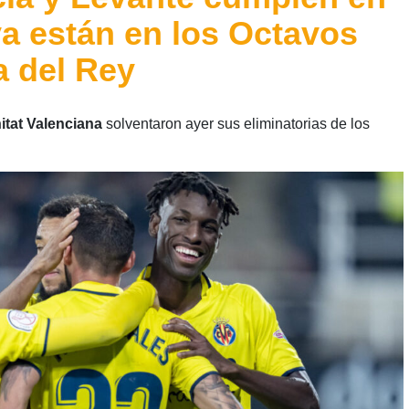
a están en los Octavos
a del Rey
tat
Valenciana
solventaron ayer sus eliminatorias de los