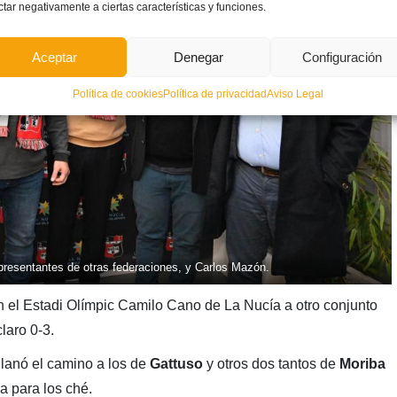
ctar negativamente a ciertas características y funciones.
Aceptar
Denegar
Configuración
Política de cookies
Política de privacidad
Aviso Legal
presentantes de otras federaciones, y Carlos Mazón.
 en el Estadi Olímpic Camilo Cano de La Nucía a otro conjunto
claro 0-3.
llanó el camino a los de
Gattuso
y otros dos tantos de
Moriba
a para los ché.