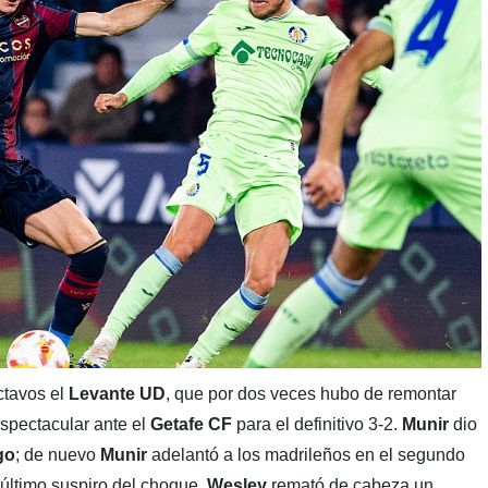
ctavos el
Levante UD
, que por dos veces hubo de remontar
spectacular ante el
Getafe CF
para el definitivo 3-2.
Munir
dio
go
; de nuevo
Munir
adelantó a los madrileños en el segundo
 último suspiro del choque,
Wesley
remató de cabeza un