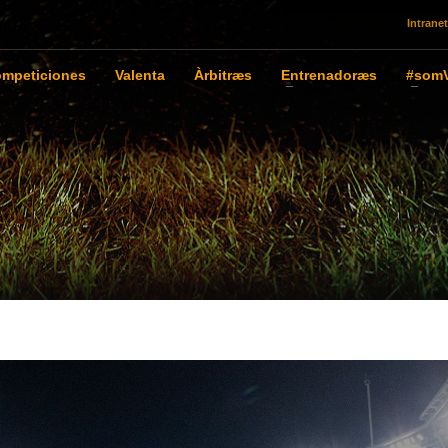
Intranet
mpeticiones
Valenta
Àrbitræs
Entrenadoræs
#somV