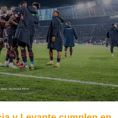
LIDAD
,
NOTICIAS FFCV
ncia y Levante cumplen en