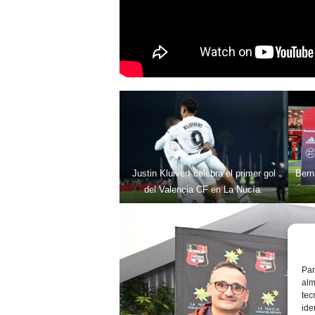
Justin Kluivert celebra el primer gol
Bern
del Valencia CF en La Nucía.
Par
alm
tec
ide